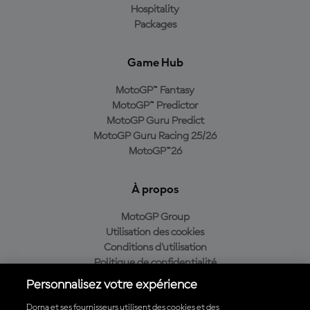
Hospitality
Packages
Game Hub
MotoGP™ Fantasy
MotoGP™ Predictor
MotoGP Guru Predict
MotoGP Guru Racing 25/26
MotoGP™26
À propos
MotoGP Group
Utilisation des cookies
Conditions d'utilisation
Politique de confidentialité
Politique d’achat
Personnalisez votre expérience
Dorna et ses fournisseurs utilisent des cookies et des