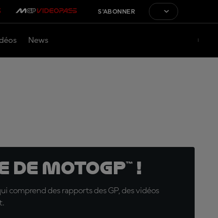
S'ABONNER
déos
News
 de MotoGP™ !
qui comprend des rapports des GP, des vidéos
t.