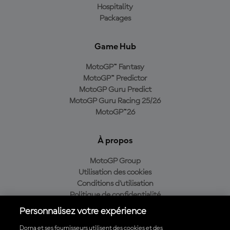
Hospitality
Packages
Game Hub
MotoGP™ Fantasy
MotoGP™ Predictor
MotoGP Guru Predict
MotoGP Guru Racing 25/26
MotoGP™26
À propos
MotoGP Group
Utilisation des cookies
Conditions d'utilisation
Politique de confidentialité
Politique d’achat
Personnalisez votre expérience
Dorna et ses fournisseurs utilisent des cookies et des