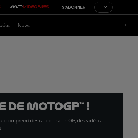
S'ABONNER
déos
News
 de MotoGP™ !
qui comprend des rapports des GP, des vidéos
t.