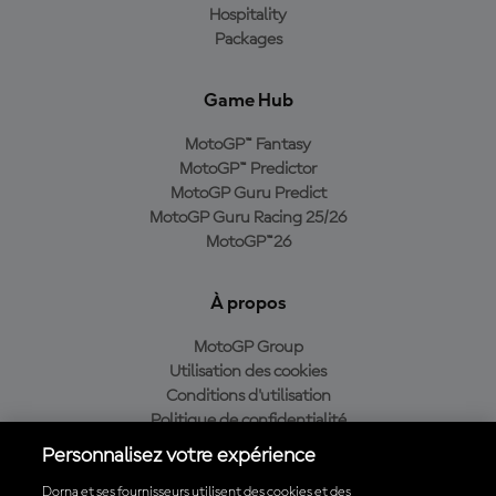
Hospitality
Packages
Game Hub
MotoGP™ Fantasy
MotoGP™ Predictor
MotoGP Guru Predict
MotoGP Guru Racing 25/26
MotoGP™26
À propos
MotoGP Group
Utilisation des cookies
Conditions d'utilisation
Politique de confidentialité
Politique d’achat
Personnalisez votre expérience
Dorna et ses fournisseurs utilisent des cookies et des