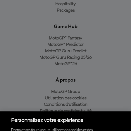
Hospitality
Packages
Game Hub
MotoGP™ Fantasy
MotoGP™ Predictor
MotoGP Guru Predict
MotoGP Guru Racing 25/26
MotoGP™26
À propos
MotoGP Group
Utilisation des cookies
Conditions d'utilisation
Politique de confidentialité
Politique d’achat
Personnalisez votre expérience
Dorna et ses fournisseurs utilisent des cookies et des