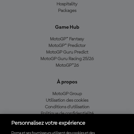
Hospitality
Packages
Game Hub
MotoGP™ Fantasy
MotoGP™ Predictor
MotoGP Guru Predict
MotoGP Guru Racing 25/26
MotoGP™26
À propos
MotoGP Group
Utilisation des cookies
Conditions d'utilisation
Politique de confidentialité
Politique d’achat
Personnalisez votre expérience
Dorna et ses fournisseurs utilisent des cookies et des