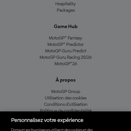
Hospitality
Packages
Game Hub
MotoGP™ Fantasy
MotoGP™ Predictor
MotoGP Guru Predict
MotoGP Guru Racing 25/26
MotoGP™26
À propos
MotoGP Group
Utilisation des cookies
Conditions d'utilisation
Politique de confidentialité
Politique d’achat
Personnalisez votre expérience
Dorna et ses fournisseurs utilisent des cookies et des