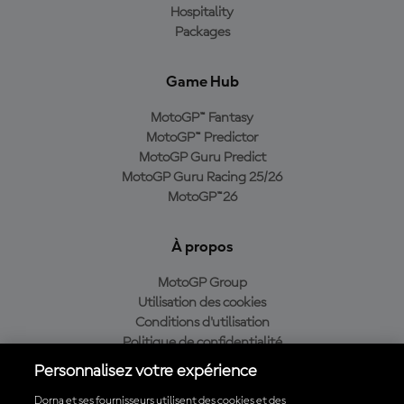
Hospitality
Packages
Game Hub
MotoGP™ Fantasy
MotoGP™ Predictor
MotoGP Guru Predict
MotoGP Guru Racing 25/26
MotoGP™26
À propos
MotoGP Group
Utilisation des cookies
Conditions d'utilisation
Politique de confidentialité
Politique d’achat
Personnalisez votre expérience
Dorna et ses fournisseurs utilisent des cookies et des