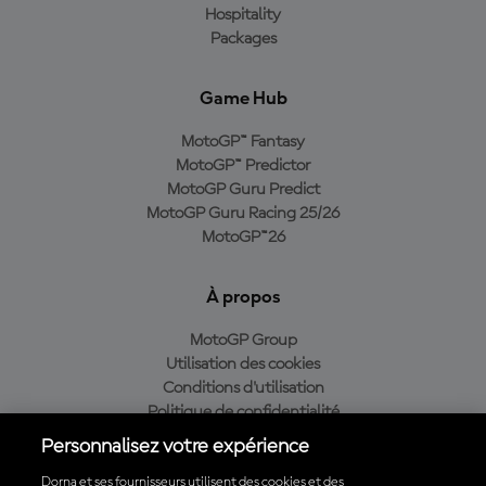
Hospitality
Packages
Game Hub
MotoGP™ Fantasy
MotoGP™ Predictor
MotoGP Guru Predict
MotoGP Guru Racing 25/26
MotoGP™26
À propos
MotoGP Group
Utilisation des cookies
Conditions d'utilisation
Politique de confidentialité
Politique d’achat
Personnalisez votre expérience
Dorna et ses fournisseurs utilisent des cookies et des