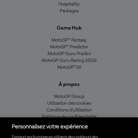
Hospitality
Packages
Game Hub
MotoGP™ Fantasy
MotoGP™ Predictor
MotoGP Guru Predict
MotoGP Guru Racing 25/26
MotoGP™26
À propos
MotoGP Group
Utilisation des cookies
Conditions d'utilisation
Politique de confidentialité
Politique d’achat
Personnalisez votre expérience
Dorna et ses fournisseurs utilisent des cookies et des