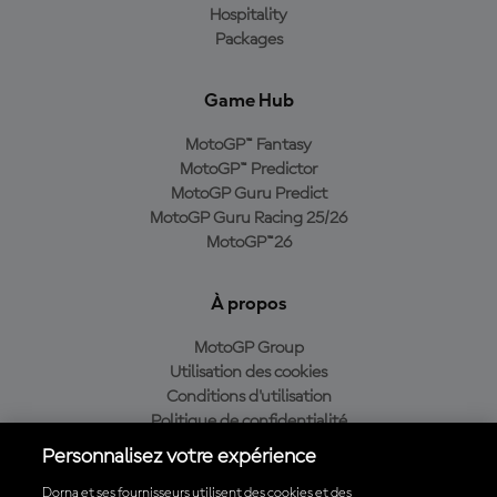
Hospitality
Packages
Game Hub
MotoGP™ Fantasy
MotoGP™ Predictor
MotoGP Guru Predict
MotoGP Guru Racing 25/26
MotoGP™26
À propos
MotoGP Group
Utilisation des cookies
Conditions d'utilisation
Politique de confidentialité
Politique d’achat
Personnalisez votre expérience
Dorna et ses fournisseurs utilisent des cookies et des