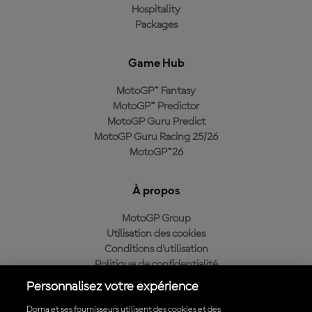
Hospitality
Packages
Game Hub
MotoGP™ Fantasy
MotoGP™ Predictor
MotoGP Guru Predict
MotoGP Guru Racing 25/26
MotoGP™26
À propos
MotoGP Group
Utilisation des cookies
Conditions d'utilisation
Politique de confidentialité
Politique d’achat
Personnalisez votre expérience
Dorna et ses fournisseurs utilisent des cookies et des