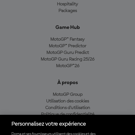
Hospitality
Packages
Game Hub
MotoGP™ Fantasy
MotoGP™ Predictor
MotoGP Guru Predict
MotoGP Guru Racing 25/26
MotoGP™26
À propos
MotoGP Group
Utilisation des cookies
Conditions d'utilisation
Politique de confidentialité
Politique d’achat
Personnalisez votre expérience
Dorna et ses fournisseurs utilisent des cookies et des