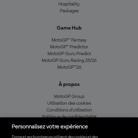
Hospitality
Packages
Game Hub
MotoGP™ Fantasy
MotoGP™ Predictor
MotoGP Guru Predict
MotoGP Guru Racing 25/26
MotoGP™26
À propos
MotoGP Group
Utilisation des cookies
Conditions d'utilisation
Politique de confidentialité
Politique d’achat
Personnalisez votre expérience
Dorna et ses fournisseurs utilisent des cookies et des