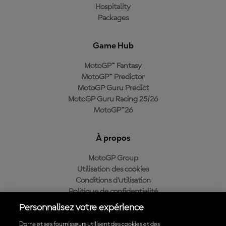
Hospitality
Packages
Game Hub
MotoGP™ Fantasy
MotoGP™ Predictor
MotoGP Guru Predict
MotoGP Guru Racing 25/26
MotoGP™26
À propos
MotoGP Group
Utilisation des cookies
Conditions d'utilisation
Politique de confidentialité
Politique d’achat
Personnalisez votre expérience
Dorna et ses fournisseurs utilisent des cookies et des