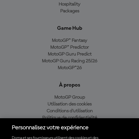
Hospitality
Packages
Game Hub
MotoGP™ Fantasy
MotoGP™ Predictor
MotoGP Guru Predict
MotoGP Guru Racing 25/26
MotoGP™26
À propos
MotoGP Group
Utilisation des cookies
Conditions d'utilisation
Politique de confidentialité
Politique d’achat
Personnalisez votre expérience
Dorna et ses fournisseurs utilisent des cookies et des