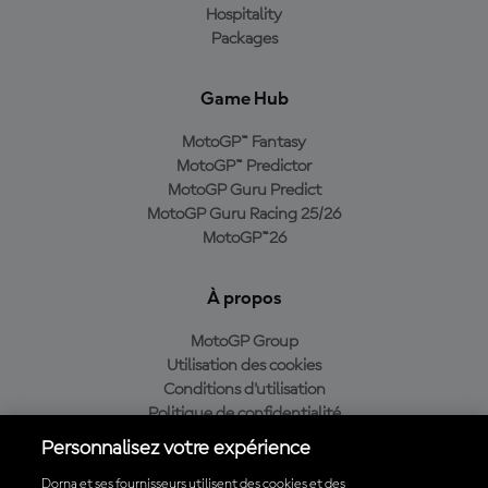
Hospitality
Packages
Game Hub
MotoGP™ Fantasy
MotoGP™ Predictor
MotoGP Guru Predict
MotoGP Guru Racing 25/26
MotoGP™26
À propos
MotoGP Group
Utilisation des cookies
Conditions d'utilisation
Politique de confidentialité
Politique d’achat
Personnalisez votre expérience
Dorna et ses fournisseurs utilisent des cookies et des