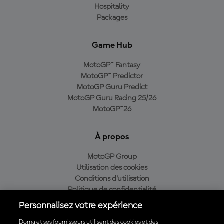
Hospitality
Packages
Game Hub
MotoGP™ Fantasy
MotoGP™ Predictor
MotoGP Guru Predict
MotoGP Guru Racing 25/26
MotoGP™26
À propos
MotoGP Group
Utilisation des cookies
Conditions d'utilisation
Politique de confidentialité
Politique d’achat
Personnalisez votre expérience
Dorna et ses fournisseurs utilisent des cookies et des