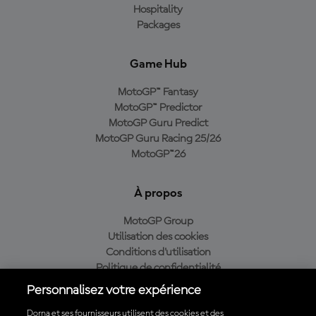
Hospitality
Packages
Game Hub
MotoGP™ Fantasy
MotoGP™ Predictor
MotoGP Guru Predict
MotoGP Guru Racing 25/26
MotoGP™26
À propos
MotoGP Group
Utilisation des cookies
Conditions d'utilisation
Politique de confidentialité
Politique d’achat
Personnalisez votre expérience
Dorna et ses fournisseurs utilisent des cookies et des