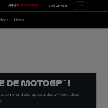
S'ABONNER
déos
News
 de MotoGP™ !
qui comprend des rapports des GP, des vidéos
t.