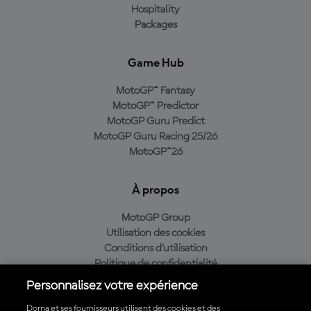
Hospitality
Packages
Game Hub
MotoGP™ Fantasy
MotoGP™ Predictor
MotoGP Guru Predict
MotoGP Guru Racing 25/26
MotoGP™26
À propos
MotoGP Group
Utilisation des cookies
Conditions d'utilisation
Politique de confidentialité
Politique d’achat
Personnalisez votre expérience
Dorna et ses fournisseurs utilisent des cookies et des