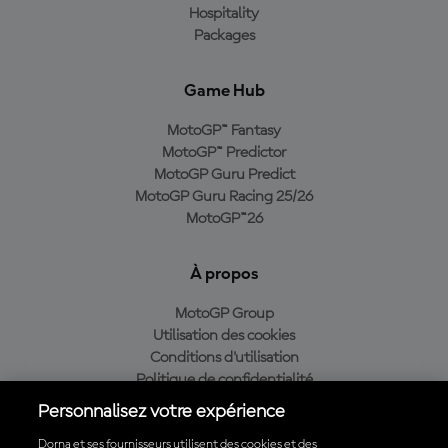
Hospitality
Packages
Game Hub
MotoGP™ Fantasy
MotoGP™ Predictor
MotoGP Guru Predict
MotoGP Guru Racing 25/26
MotoGP™26
À propos
MotoGP Group
Utilisation des cookies
Conditions d'utilisation
Politique de confidentialité
Politique d’achat
Personnalisez votre expérience
Dorna et ses fournisseurs utilisent des cookies et des