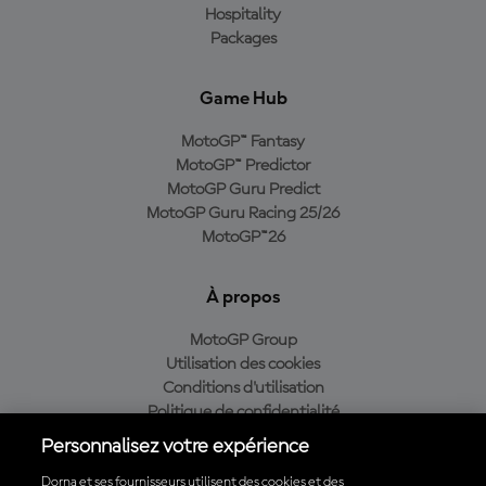
Hospitality
Packages
Game Hub
MotoGP™ Fantasy
MotoGP™ Predictor
MotoGP Guru Predict
MotoGP Guru Racing 25/26
MotoGP™26
À propos
MotoGP Group
Utilisation des cookies
Conditions d'utilisation
Politique de confidentialité
Politique d’achat
Personnalisez votre expérience
Dorna et ses fournisseurs utilisent des cookies et des