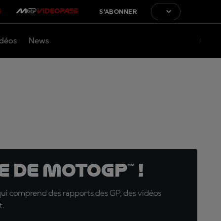
S'ABONNER
déos
News
 de MotoGP™ !
qui comprend des rapports des GP, des vidéos
t.