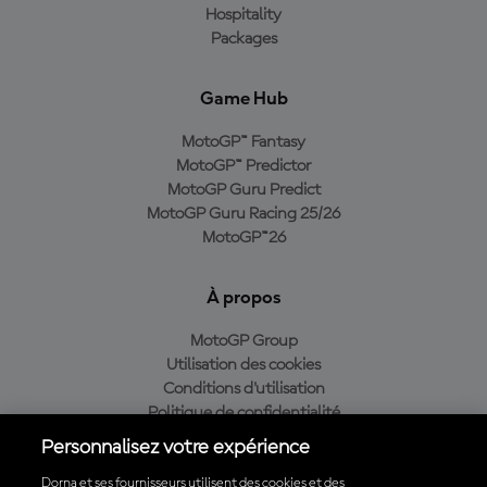
Hospitality
Packages
Game Hub
MotoGP™ Fantasy
MotoGP™ Predictor
MotoGP Guru Predict
MotoGP Guru Racing 25/26
MotoGP™26
À propos
MotoGP Group
Utilisation des cookies
Conditions d'utilisation
Politique de confidentialité
Politique d’achat
Personnalisez votre expérience
Dorna et ses fournisseurs utilisent des cookies et des