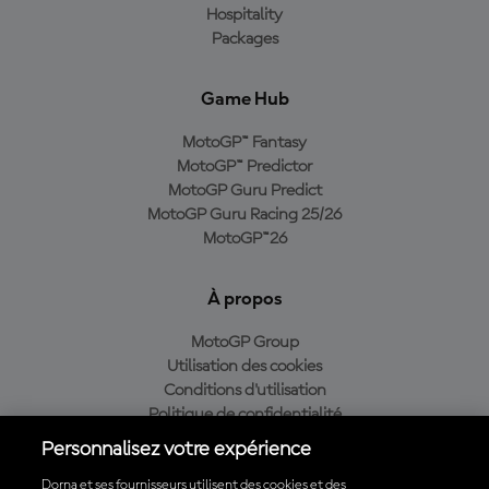
Hospitality
Packages
Game Hub
MotoGP™ Fantasy
MotoGP™ Predictor
MotoGP Guru Predict
MotoGP Guru Racing 25/26
MotoGP™26
À propos
MotoGP Group
Utilisation des cookies
Conditions d'utilisation
Politique de confidentialité
Politique d’achat
Personnalisez votre expérience
Dorna et ses fournisseurs utilisent des cookies et des