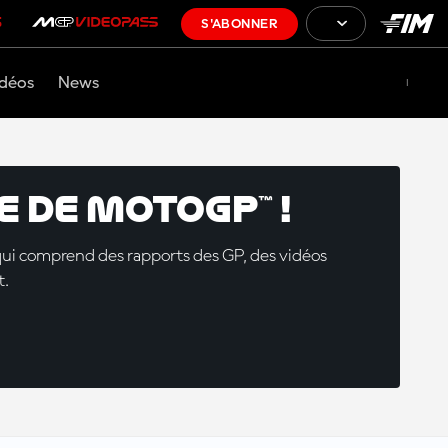
S'ABONNER
déos
News
 de MotoGP™ !
qui comprend des rapports des GP, des vidéos
t.