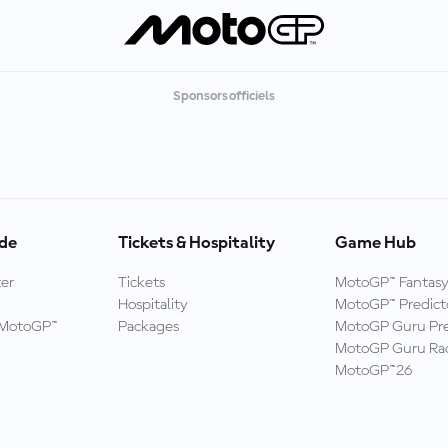
Sponsors officiels
ide
Tickets & Hospitality
Game Hub
er
Tickets
MotoGP™ Fantas
Hospitality
MotoGP™ Predict
e MotoGP™
Packages
MotoGP Guru Pre
MotoGP Guru Rac
MotoGP™26