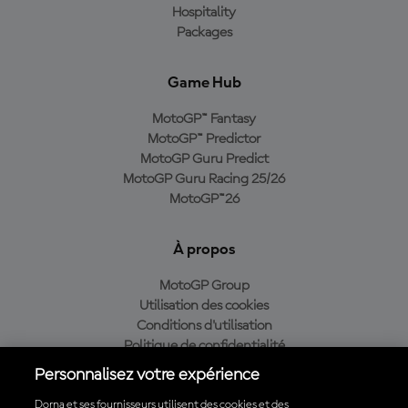
Hospitality
Packages
Game Hub
MotoGP™ Fantasy
MotoGP™ Predictor
MotoGP Guru Predict
MotoGP Guru Racing 25/26
MotoGP™26
À propos
MotoGP Group
Utilisation des cookies
Conditions d'utilisation
Politique de confidentialité
Politique d’achat
Personnalisez votre expérience
Dorna et ses fournisseurs utilisent des cookies et des