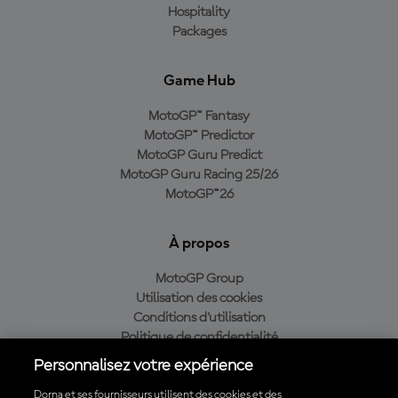
Hospitality
Packages
Game Hub
MotoGP™ Fantasy
MotoGP™ Predictor
MotoGP Guru Predict
MotoGP Guru Racing 25/26
MotoGP™26
À propos
MotoGP Group
Utilisation des cookies
Conditions d'utilisation
Politique de confidentialité
Politique d’achat
Personnalisez votre expérience
Dorna et ses fournisseurs utilisent des cookies et des