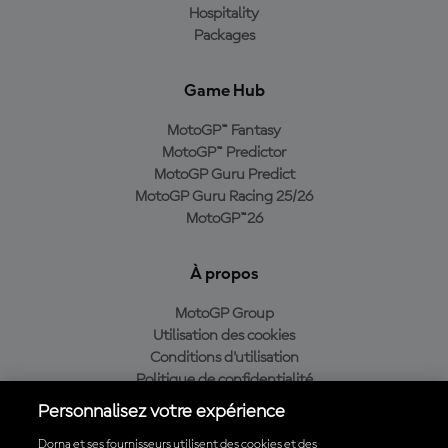
Hospitality
Packages
Game Hub
MotoGP™ Fantasy
MotoGP™ Predictor
MotoGP Guru Predict
MotoGP Guru Racing 25/26
MotoGP™26
À propos
MotoGP Group
Utilisation des cookies
Conditions d'utilisation
Politique de confidentialité
Politique d’achat
Personnalisez votre expérience
Dorna et ses fournisseurs utilisent des cookies et des