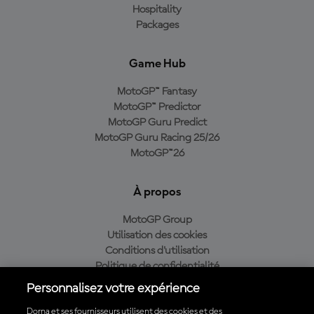
Hospitality
Packages
Game Hub
MotoGP™ Fantasy
MotoGP™ Predictor
MotoGP Guru Predict
MotoGP Guru Racing 25/26
MotoGP™26
À propos
MotoGP Group
Utilisation des cookies
Conditions d'utilisation
Politique de confidentialité
Politique d’achat
Personnalisez votre expérience
Dorna et ses fournisseurs utilisent des cookies et des