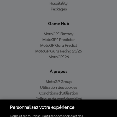
Hospitality
Packages
Game Hub
MotoGP™ Fantasy
MotoGP™ Predictor
MotoGP Guru Predict
MotoGP Guru Racing 25/26
MotoGP™26
À propos
MotoGP Group
Utilisation des cookies
Conditions d'utilisation
Politique de confidentialité
Politique d’achat
Personnalisez votre expérience
Dorna et ses fournisseurs utilisent des cookies et des