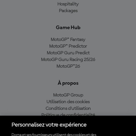
Hospitality
Packages
Game Hub
MotoGP™ Fantasy
MotoGP™ Predictor
MotoGP Guru Predict
MotoGP Guru Racing 25/26
MotoGP™26
À propos
MotoGP Group
Utilisation des cookies
Conditions d'utilisation
Politique de confidentialité
Politique d’achat
Personnalisez votre expérience
Dorna et ses fournisseurs utilisent des cookies et des