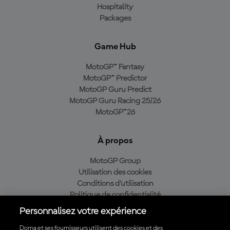
Hospitality
Packages
Game Hub
MotoGP™ Fantasy
MotoGP™ Predictor
MotoGP Guru Predict
MotoGP Guru Racing 25/26
MotoGP™26
À propos
MotoGP Group
Utilisation des cookies
Conditions d'utilisation
Politique de confidentialité
Politique d’achat
Personnalisez votre expérience
Dorna et ses fournisseurs utilisent des cookies et des