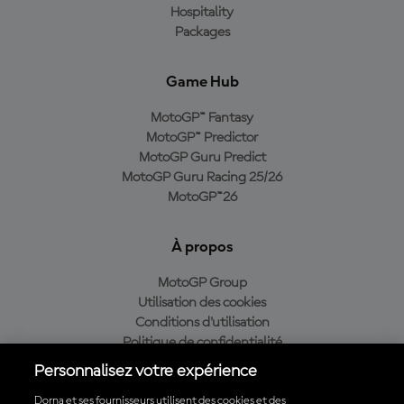
Hospitality
Packages
Game Hub
MotoGP™ Fantasy
MotoGP™ Predictor
MotoGP Guru Predict
MotoGP Guru Racing 25/26
MotoGP™26
À propos
MotoGP Group
Utilisation des cookies
Conditions d'utilisation
Politique de confidentialité
Politique d’achat
Personnalisez votre expérience
Dorna et ses fournisseurs utilisent des cookies et des