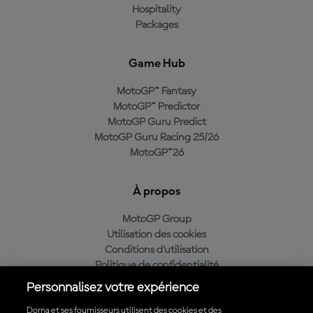
Hospitality
Packages
Game Hub
MotoGP™ Fantasy
MotoGP™ Predictor
MotoGP Guru Predict
MotoGP Guru Racing 25/26
MotoGP™26
À propos
MotoGP Group
Utilisation des cookies
Conditions d'utilisation
Politique de confidentialité
Politique d’achat
Personnalisez votre expérience
Dorna et ses fournisseurs utilisent des cookies et des