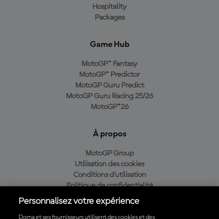
Hospitality
Packages
Game Hub
MotoGP™ Fantasy
MotoGP™ Predictor
MotoGP Guru Predict
MotoGP Guru Racing 25/26
MotoGP™26
À propos
MotoGP Group
Utilisation des cookies
Conditions d'utilisation
Politique de confidentialité
Politique d’achat
Personnalisez votre expérience
Dorna et ses fournisseurs utilisent des cookies et des