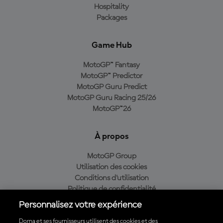
Hospitality
Packages
Game Hub
MotoGP™ Fantasy
MotoGP™ Predictor
MotoGP Guru Predict
MotoGP Guru Racing 25/26
MotoGP™26
À propos
MotoGP Group
Utilisation des cookies
Conditions d'utilisation
Politique de confidentialité
Politique d’achat
Personnalisez votre expérience
Dorna et ses fournisseurs utilisent des cookies et des