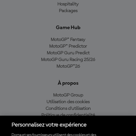
Hospitality
Packages
Game Hub
MotoGP™ Fantasy
MotoGP™ Predictor
MotoGP Guru Predict
MotoGP Guru Racing 25/26
MotoGP™26
À propos
MotoGP Group
Utilisation des cookies
Conditions d'utilisation
Politique de confidentialité
Politique d’achat
Personnalisez votre expérience
Dorna et ses fournisseurs utilisent des cookies et des