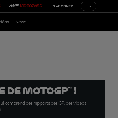
S'ABONNER
déos
News
 de MotoGP™ !
qui comprend des rapports des GP, des vidéos
t.