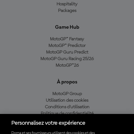
Hospitality
Packages
Game Hub
MotoGP™ Fantasy
MotoGP™ Predictor
MotoGP Guru Predict
MotoGP Guru Racing 25/26
MotoGP™26
À propos
MotoGP Group
Utilisation des cookies
Conditions d'utilisation
Politique de confidentialité
Politique d’achat
Personnalisez votre expérience
Dorna et ses fournisseurs utilisent des cookies et des