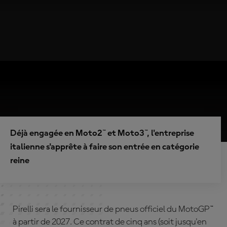
Déjà engagée en Moto2™ et Moto3™, l'entreprise
italienne s'apprête à faire son entrée en catégorie
reine
Pirelli sera le fournisseur de pneus officiel du MotoGP™
à partir de 2027. Ce contrat de cinq ans (soit jusqu'en