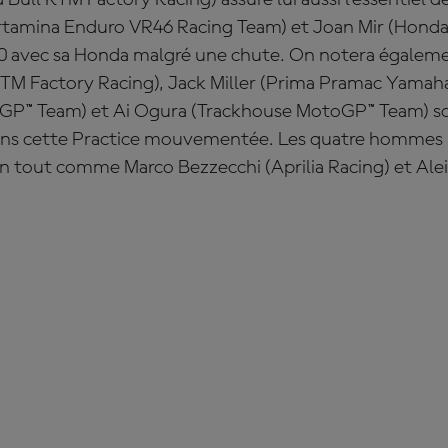
Bull KTM Factory Racing) assure lui aussi l'essentiel 
rtamina Enduro VR46 Racing Team) et
Joan
Mir
(Honda
10 avec sa Honda malgré une chute. On notera égalem
KTM Factory Racing),
Jack
Miller
(Prima Pramac Yamaha
GP™ Team) et
Ai Ogura
(Trackhouse MotoGP™ Team) so
 dans cette Practice mouvementée. Les quatre hommes 
in tout comme
Marco
Bezzecchi
(Aprilia Racing) et
Ale