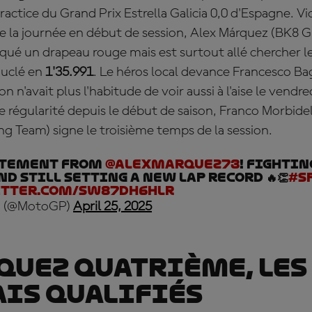
Practice du Grand Prix Estrella Galicia 0,0 d'Espagne. V
 la journée en début de session,
Alex
Márquez
(BK8 G
ué un drapeau rouge mais est surtout allé chercher le 
ouclé en
1'35.991
. Le héros local devance
Francesco Ba
 n'avait plus l'habitude de voir aussi à l'aise le vendre
 régularité depuis le début de saison,
Franco
Morbidel
g Team) signe le troisième temps de la session.
atement from
@alexmarquez73
! Fighti
nd still setting a new lap record 🔥👏
#S
itter.com/SW87dH6hlr
 (@MotoGP)
April 25, 2025
uez quatrième, les
is qualifiés