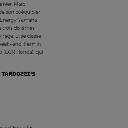
amier, Marc
de son coéquipier
 Energy Yamaha
 trois dixièmes
irage. Il se classe
 week-end.
Fermín
o
(LCR Honda), qui
 Tardozzi's