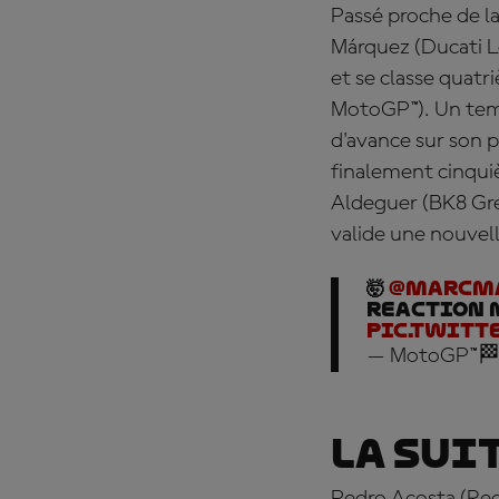
Passé proche de l
Márquez
(Ducati 
et se classe quat
MotoGP™). Un temps
d'avance sur son pr
finalement cinqui
Aldeguer
(BK8 Gr
valide une nouvelle
🤯
@marcm
reaction 
pic.twitt
— MotoGP™🏁
La sui