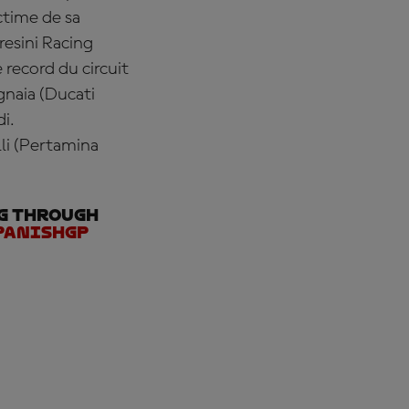
ictime de sa
resini Racing
record du circuit
gnaia
(Ducati
di.
li
(Pertamina
ng through
panishGP