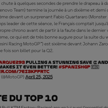
a chute à quelques secondes de prendre le drapeau à d
Lenovo Team) termine la journée à un dixième et demi 
rième devant un surprenant
Fabio
Quartararo
(Monster
 leader de cette séance, le Français comptait jusqu'à
opre chrono avant de partir à la faute dans le dernier v
ème, ce qui est de très bonne augure pour la suite du
esini Racing MotoGP™) est sixième devant
Johann
Zarc
 fois son billet pour la Q2.
arquez93
pulling a stunning save 👏 And
makes it even better!
#SpanishGP
🇪🇸
er.com/7ei3kpprtC
 (@MotoGP)
April 25, 2025
te du top 10