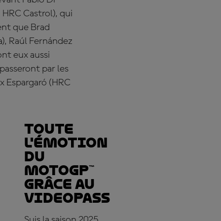
devant
Fabio
Di
 HRC Castrol), qui
ent que
Brad
),
Ra
úl Fernández
nt eux aussi
passeront par les
ix Espargaró
(HRC
Toute
l'émotion
du
MotoGP™
grâce au
VideoPass
Suis la saison 2025