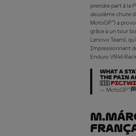
prendre part à la 
deuxième chute de
MotoGP™) a provoq
grâce à un tour b
Lenovo Team), qu'on
Impressionnant de
Enduro VR46 Racin
What a st
the pain a
🇪🇸
pic.tw
— MotoGP™🏁
M.Márq
França