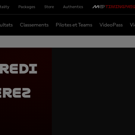
tality
Packages
Store
Authentics
ultats
Classements
Pilotes et Teams
VideoPass
Vi
dredi
erez