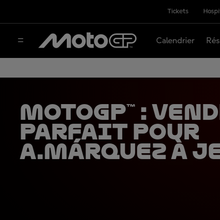
Tickets
Hospi
Calendrier
Rés
MotoGP™ : ven
parfait pour
A.Márquez à J