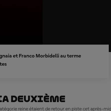
gnaia et Franco Morbidelli au terme
tes
ia deuxième
catégorie reine étaient de retour en piste cet après-mid