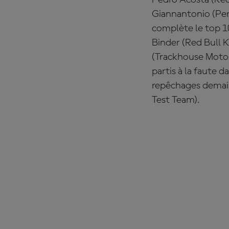
Pedro Acosta (Red 
Giannantonio
(Pe
complète le top 
Binder
(Red Bull 
(Trackhouse Moto
partis à la faute
repêchages dema
Test Team).