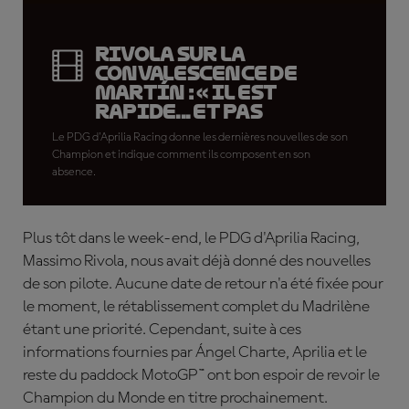
Rivola sur la
convalescence de
Martín : « Il est
rapide... et pas
seulement en piste »
Le PDG d'Aprilia Racing donne les dernières nouvelles de son
Champion et indique comment ils composent en son
absence.
Plus tôt dans le week-end, le PDG d'Aprilia Racing,
Massimo Rivola, nous avait déjà donné des nouvelles
de son pilote. Aucune date de retour n'a été fixée pour
le moment, le rétablissement complet du Madrilène
étant une priorité. Cependant, suite à ces
informations fournies par
Á
ngel Charte, Aprilia et le
reste du paddock MotoGP™ ont bon espoir de revoir le
Champion du Monde en titre prochainement.