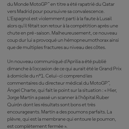
du Monde MotoGP™ en titre a été rapatrié du Qatar
vers Madrid pour poursuivre sa convalescence.
L'Espagnol est violemment parti à la faute à Lusail
alors qu'il fêtait son retour à la compétition après une
chute en pré-saison. Malheureusement, ce nouveau
coup dur lui a provoqué un hémopneumothorax ainsi
que de multiples fractures au niveau des côtes.
Un nouveau communiqué d'Aprilia a été publié
dimanche à l'occasion de ce qui aurait été le Grand Prix
à domicile du n°1. Celui-ci comprend les
commentaires du directeur médical du MotoGP™,
Á
ngel Charte, qui fait le point sur la situation : « Hier,
Jorge Martín a passé un scanner à l'hôpital Ruber
Quirón dont les résultats sont bons et très
encourageants. Martín a des poumons parfaits. La
plèvre, qui est la membrane qui entoure le poumon,
est complètement fermée ».