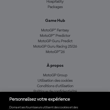
Hospitality
Packages
Game Hub
MotoGP™ Fantasy
MotoGP™ Predictor
MotoGP Guru Predict
MotoGP Guru Racing 25/26
MotoGP™26
À propos
MotoGP Group
Utilisation des cookies
Conditions d'utilisation
Politique de confidentialité
Politique d’achat
Personnalisez votre expérience
Dorna et ses fournisseurs utilisent des cookies et des