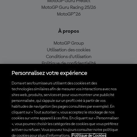
MotoGP Guru Predict
MotoGP Guru Racing 25/26
MotoGP™26
À propos
MotoGP Group
Utilisation des cookies
Conditions d'utilisation
Politique de confidentialité
Politique d’achat
Personnalisez votre expérience
Dorna et ses fournisseurs utilisent des cookies et des
technologies similaires afin de mesurer vos interactions avec nos
sites web, produits, services et pour vous montrer une publicité
Télécharger l'appli officielle du MotoGP™
personnalisée, qui s’appuie sur un profil créé à partir de vos
habitudes de navigation (les pages consultées par exemple). En
cliquant sur « Tout autoriser », vous acceptez le stockage de nos
cookies sur votre appareil à ces fins. En cliquant sur « Personnaliser
», vous pourrez choisir les catégories de cookies que vous préférez
© 2026 MotoGP Sports Entertainment Group. Tous droits réservés.
activer ou refuser. Vous pouvez toujours consulter notre politique
Toutes les marques déposées sont la propriété de leurs détenteurs
de cookies pour plus d'informations.
Politique de Cookies