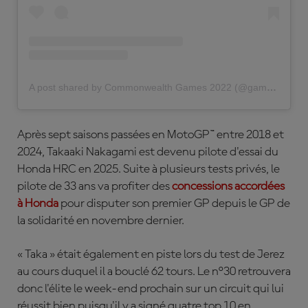
A post shared by Commonwealth Games 2022 (@gamescommonwealth)
Après sept saisons passées en MotoGP™ entre 2018 et
2024, Takaaki Nakagami est devenu pilote d'essai du
Honda HRC en 2025. Suite à plusieurs tests privés, le
pilote de 33 ans va profiter des
concessions accordées
à Honda
pour disputer son premier GP depuis le GP de
la solidarité en novembre dernier.
« Taka » était également en piste lors du test de Jerez
au cours duquel il a bouclé 62 tours. Le n°30 retrouvera
donc l'élite le week-end prochain sur un circuit qui lui
réussit bien puisqu'il y a signé quatre top 10 en