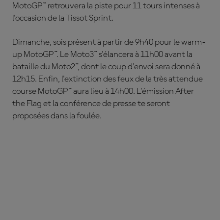
MotoGP™ retrouvera la piste pour 11 tours intenses à
l'occasion de la Tissot Sprint.
Dimanche, sois présent à partir de 9h40 pour le warm-
up MotoGP™. Le Moto3™ s'élancera à 11h00 avant la
bataille du Moto2™, dont le coup d'envoi sera donné à
12h15. Enfin, l'extinction des feux de la très attendue
course MotoGP™ aura lieu à 14h00. L'émission After
the Flag et la conférence de presse te seront
proposées dans la foulée.