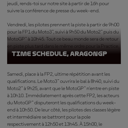
jeudi, rends-toi sur notre site à partir de 16h pour
suivre la conférence de presse du week-end.
Vendredi, les pilotes prennent la piste à partir de 9h00
pour la FP1 du Moto3™, suivi à 9h50 du Moto2™ puis du
MotoGP™ à 10h45. Tout ce beau monde sera de retour
en piste plus tard dans le même ordre pour la Practice,
Time Schedule, AragonGP
respectivement à 13h15, 14h05 et 15h00.
Samedi, place à la FP2, ultime répétition avant les
qualifications. Le Moto3™ ouvrira le bal à 8h40, suivi du
Moto2™ à 9h25, avant que le MotoGP™ n'entre en piste
à 10h10. Immédiatement après cette FP2, les acteurs
du MotoGP™ disputeront les qualifications du week-
end à 10h50. De leur côté, les pilotes des classes légère
et intermédiaire se battront pour la pole
respectivement à 12h50 et 13h45. À 15h00, le