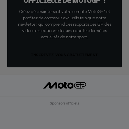
officielle de MotoGP™ !
Créez dès maintenant votre compte MotoGP™ et
profitez de contenus exclusifs tels que notre
newletter, qui comprend des rapports des GP, des
vidéos exceptionnelles ainsi que les dernières
actualités de notre sport.
INSCRIVEZ-VOUS GRATUITEMENT
Sponsors officiels