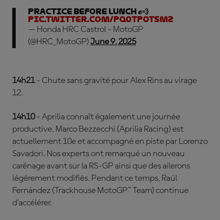
Practice before lunch ✊💨
pic.twitter.com/Pq0TPOtSmz
— Honda HRC Castrol - MotoGP
(@HRC_MotoGP)
June 9, 2025
14h21
- Chute sans gravité pour Alex Rins au virage
12.
14h10
- Aprilia connaît également une journée
productive. Marco Bezzecchi (Aprilia Racing) est
actuellement 10e et accompagné en piste par Lorenzo
Savadori. Nos experts ont remarqué un nouveau
carénage avant sur la RS-GP ainsi que des ailerons
légérement modifiés. Pendant ce temps, Raúl
Fernández (Trackhouse MotoGP™ Team) continue
d'accélérer.