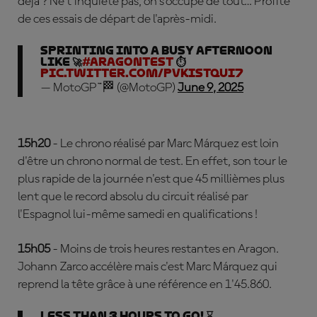
déjà ? Ne t'inquiète pas, on s'occupe de tout… Profite
de ces essais de départ de l'après-midi.
Sprinting into a busy afternoon
like 🚀
#AragonTest
⏱️
pic.twitter.com/PVKIStqUi7
— MotoGP™🏁 (@MotoGP)
June 9, 2025
15h20
- Le chrono réalisé par Marc Márquez est loin
d'être un chrono normal de test. En effet, son tour le
plus rapide de la journée n'est que 45 millièmes plus
lent que le record absolu du circuit réalisé par
l'Espagnol lui-même samedi en qualifications !
15h05
- Moins de trois heures restantes en Aragon.
Johann Zarco accélère mais c'est Marc Márquez qui
reprend la tête grâce à une référence en 1'45.860.
Less than 3 hours to go! ⌛