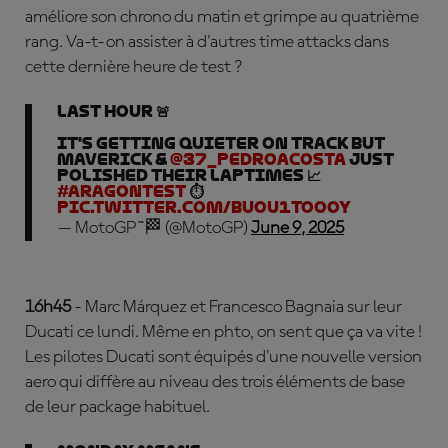
améliore son chrono du matin et grimpe au quatrième
rang. Va-t-on assister à d'autres time attacks dans
cette dernière heure de test ?
LAST HOUR 🚨
It's getting quieter on track but
Maverick &
@37_pedroacosta
just
polished their laptimes 📈
#AragonTest
⏱️
pic.twitter.com/buou1tooOY
— MotoGP™🏁 (@MotoGP)
June 9, 2025
16h45
- Marc Márquez et Francesco Bagnaia sur leur
Ducati ce lundi. Même en phto, on sent que ça va vite !
Les pilotes Ducati sont équipés d'une nouvelle version
aero qui diffère au niveau des trois éléments de base
de leur package habituel.