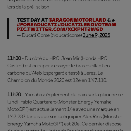
lors de la pré-saison.
Test Day at
@AragonMotorLand
💪🔥
#ForzaDucati
#DucatiLenovoTeam
pic.twitter.com/XckPHtZWGd
— Ducati Corse (@ducaticorse)
June 9, 2025
11h30
- Du côté du HRC, Joan Mir (Honda HRC
Castrol) est occuper à essayer le bras oscillant en
carbone qu'Aleix Espargaró a testé à Jerez. Le
Champion du Monde 2020 est 12e en 1'47.110.
11h20
- Yamaha a également du pain sur la planche ce
lundi. Fabio Quartararo (Monster Energy Yamaha
MotoGP™) est actuellement 14e avec une marque en
1'47.237 tandis que son coéquipier Alex Rins (Monster
Energy Yamaha MotoGP™) est 20e. Ce dernier dispose