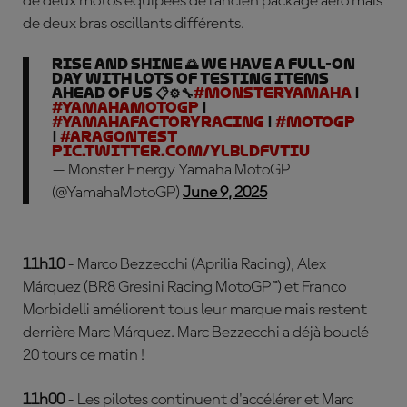
de deux motos équipées de l'ancien package aéro mais
de deux bras oscillants différents.
Rise and shine 🌅 We have a full-on
day with lots of testing items
ahead of us 📋⚙️🔧
#MonsterYamaha
|
#YamahaMotoGP
|
#YamahaFactoryRacing
|
#MotoGP
|
#AragonTest
pic.twitter.com/YLbLDfvTIu
— Monster Energy Yamaha MotoGP
(@YamahaMotoGP)
June 9, 2025
11h10
- Marco Bezzecchi (Aprilia Racing), Alex
Márquez (BR8 Gresini Racing MotoGP™) et Franco
Morbidelli améliorent tous leur marque mais restent
derrière Marc Márquez. Marc Bezzecchi a déjà bouclé
20 tours ce matin !
11h00
- Les pilotes continuent d'accélérer et Marc