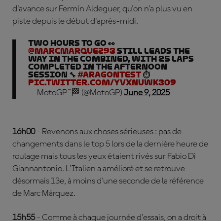
d'avance sur Fermín Aldeguer, qu'on n'a plus vu en
piste depuis le début d'après-midi.
Two hours to go 👀
@marcmarquez93
still leads the
way in the combined, with 25 laps
completed in the afternoon
session 🔧
#AragonTest
⏱️
pic.twitter.com/yvxNuWK309
— MotoGP™🏁 (@MotoGP)
June 9, 2025
16h00
- Revenons aux choses sérieuses : pas de
changements dans le top 5 lors de la dernière heure de
roulage mais tous les yeux étaient rivés sur Fabio Di
Giannantonio. L'Italien a amélioré et se retrouve
désormais 13e, à moins d'une seconde de la référence
de Marc Márquez.
15h55
- Comme à chaque journée d'essais, on a droit à