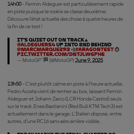
14h00
- Fermín Aldeguer est particulièrement rapide
en piste puisque le rookie se classe deuxième.
Découvre l'état actuelle des chose à quatre heures de
la fin de ce test !
It's quiet out on track🧘
@Aldeguer54
up into 2nd behind
@marcmarquez93
💨
#AragonTest
⏱️
pic.twitter.com/DNTJlwgphE
— MotoGP™🏁 (@MotoGP)
June 9, 2025
13h50
- C'est plutôt calme en piste à l'heure actuelle.
Pedro Acosta vient de rentrer au box, laissant Fermín
Aldeguer et Johann Zarco (LCR Honda Castrol) seuls
sur le tracé. Enea Bastianini (Red Bull KTM Tech3) est
actuellement dans le garage. L'Italien dispose, entre
autres, d'une RC16 sans aéro arrière visible.