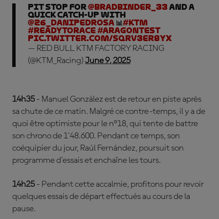
Pit stop for
@BradBinder_33
and a
quick catch-up with
@26_DaniPedrosa
📊
#KTM
#ReadyToRace
#AragonTest
pic.twitter.com/SqRv3eR8Yx
— RED BULL KTM FACTORY RACING
(@KTM_Racing)
June 9, 2025
14h35
- Manuel González est de retour en piste après
sa chute de ce matin. Malgré ce contre-temps, il y a de
quoi être optimiste pour le n°18, qui tente de battre
son chrono de 1'48.600. Pendant ce temps, son
coéquipier du jour, Raúl Fernández, poursuit son
programme d'essais et enchaîne les tours.
14h25
- Pendant cette accalmie, profitons pour revoir
quelques essais de départ effectués au cours de la
pause.