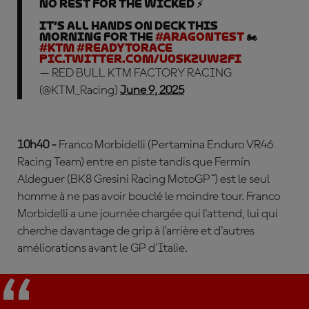
No rest for the wicked ⚡️
It’s all hands on deck this
morning for the
#AragonTest
🏍️
#KTM
#ReadyToRace
pic.twitter.com/u0skzuw2fI
— RED BULL KTM FACTORY RACING
(@KTM_Racing)
June 9, 2025
10h40 -
Franco Morbidelli (Pertamina Enduro VR46
Racing Team) entre en piste tandis que Fermín
Aldeguer (BK8 Gresini Racing MotoGP™) est le seul
homme à ne pas avoir bouclé le moindre tour. Franco
Morbidelli a une journée chargée qui l'attend, lui qui
cherche davantage de grip à l'arrière et d'autres
améliorations avant le GP d'Italie.