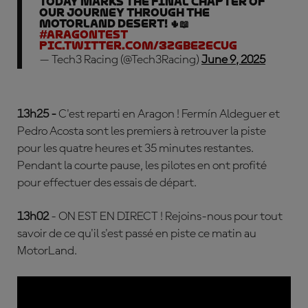
Today marks the final chapter of
our journey through the
MotorLand desert! 🌵📖
#AragonTest
pic.twitter.com/3ZGBeZECUG
— Tech3 Racing (@Tech3Racing)
June 9, 2025
13h25 -
C'est reparti en Aragon ! Fermín Aldeguer et
Pedro Acosta sont les premiers à retrouver la piste
pour les quatre heures et 35 minutes restantes.
Pendant la courte pause, les pilotes en ont profité
pour effectuer des essais de départ.
13h02
- ON EST EN DIRECT ! Rejoins-nous pour tout
savoir de ce qu'il s'est passé en piste ce matin au
MotorLand.