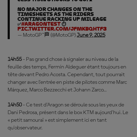
No major changes on the
timesheets as the riders
continue racking up mileage
✅
#AragonTest
⏱️
pic.twitter.com/jFMKBQHtf3
— MotoGP™🏁 (@MotoGP)
June 9, 2025
14h55
- Pas grand chose à signaler au niveau de la
feuille des temps, Fermín Aldeguer étant toujours en
tête devant Pedro Acosta. Cependant, tout pourrait
changer avec l'entrée en piste de pilotes comme Marc
Márquez, Marco Bezzecchi et Johann Zarco…
14h50
- Ce test d'Aragon se déroule sous les yeux de
Dani Pedrosa, présent dans le box KTM aujourd'hui. Le
« petit samouraï » est simplement ici en tant
qu'observateur.