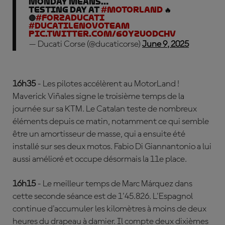
Monday means…
Testing day at
#MotorLand
🔥
🔴
#ForzaDucati
#DucatiLenovoTeam
pic.twitter.com/60yZuODchv
— Ducati Corse (@ducaticorse)
June 9, 2025
16h35
- Les pilotes accélèrent au MotorLand !
Maverick Viñales signe le troisième temps de la
journée sur sa KTM. Le Catalan teste de nombreux
éléments depuis ce matin, notamment ce qui semble
être un amortisseur de masse, qui a ensuite été
installé sur ses deux motos. Fabio Di Giannantonio a lui
aussi amélioré et occupe désormais la 11e place.
16h15
- Le meilleur temps de Marc Márquez dans
cette seconde séance est de 1'45.826. L'Espagnol
continue d'accumuler les kilomètres à moins de deux
heures du drapeau à damier. Il compte deux dixièmes