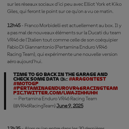
sur les réseaux sociaux d'ici peu avec Elliot York et Kiko
Giles, qui feront le point sur ce qu'on a vu ce matin.
12h45
- Franco Morbidelli est actuellement au box. Il y
a pas mal de nouveaux éléments sur la Ducati du team
VR46 de l'Italien tout comme celle de son coéquipier
Fabio Di Giannantonio (Pertamina Enduro VR46
Racing Team), qui expérimente une nouvelle version
aéro aujourd'hui.
Time to go back in the garage and
check some data 🧐📈
#AragonTest
#MotoGP
#PertaminaEnduroVR46RacingTeam
pic.twitter.com/LWaJiHHUHH
— Pertamina Enduro VR46 Racing Team
(@VR46RacingTeam)
June 9, 2025
12h35
- Alors qu'on entre dans les 30 dernières