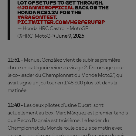
lot of setups to get through.
@JoanMirOfficial
back on the
Honda RC213V for the
#AragonTest
.
pic.twitter.com/Hg2feRuf8p
— Honda HRC Castrol - MotoGP
(@HRC_MotoGP)
June 9, 2025
11:51
- Manuel González vient de subir sa première
chute en catégorie reine au virage 2. Dommage pour
le co-leader du Championnat du Monde Moto2™, qui
avait signé un joli tour en 1'48.600 plus tôt dans la
matinée.
11:40
- Les deux pilotes d'usine Ducati sont
actuellement au box. Marc Márquez est premier tandis
que Pecco Bagnaia est troisième. Le leader du
Championnat du Monde roule depuis ce matin avec
un package aéro amélioré qu'on a eu l'occasion de voir