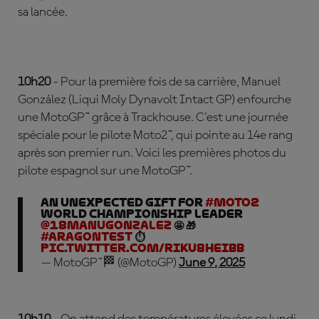
sa lancée.
10h20
- Pour la première fois de sa carrière, Manuel
González (Liqui Moly Dynavolt Intact GP) enfourche
une MotoGP™ grâce à Trackhouse. C'est une journée
spéciale pour le pilote Moto2™, qui pointe au 14e rang
après son premier run. Voici les premières photos du
pilote espagnol sur une MotoGP™.
An unexpected gift for
#Moto2
World Championship leader
@18ManuGonzalez
🤩 🎁
#AragonTest
⏱️
pic.twitter.com/RiKU8HEiBb
— MotoGP™🏁 (@MotoGP)
June 9, 2025
10h10
- On attend des températures élevées ce lundi