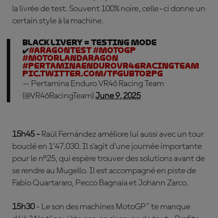
la livrée de test. Souvent 100% noire, celle-ci donne un
certain style à la machine.
Black livery = Testing mode
✔️
#AragonTest
#MotoGP
#MotorLandAragon
#PertaminaEnduroVR46RacingTeam
pic.twitter.com/TfGUBto2Pg
— Pertamina Enduro VR46 Racing Team
(@VR46RacingTeam)
June 9, 2025
15h45 -
Raúl Fernández améliore lui aussi avec un tour
bouclé en 1'47.030. Il s'agit d'une journée importante
pour le n°25, qui espère trouver des solutions avant de
se rendre au Mugello. Il est accompagné en piste de
Fabio Quartararo, Pecco Bagnaia et Johann Zarco.
15h30
- Le son des machines MotoGP™ te manque