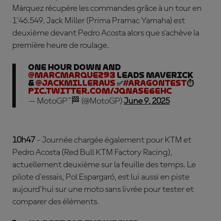
Márquez récupère les commandes grâce à un tour en
1'46.549. Jack Miller (Prima Pramac Yamaha) est
deuxième devant Pedro Acosta alors que s'achève la
première heure de roulage.
One hour down and
@marcmarquez93
leads Maverick
&
@jackmilleraus
✅
#AragonTest
⏱️
pic.twitter.com/jQNASE6EHC
— MotoGP™🏁 (@MotoGP)
June 9, 2025
10h47
- Journée chargée également pour KTM et
Pedro Acosta (Red Bull KTM Factory Racing),
actuellement deuxième sur la feuille des temps. Le
pilote d'essais, Pol Espargaró, est lui aussi en piste
aujourd'hui sur une moto sans livrée pour tester et
comparer des éléments.