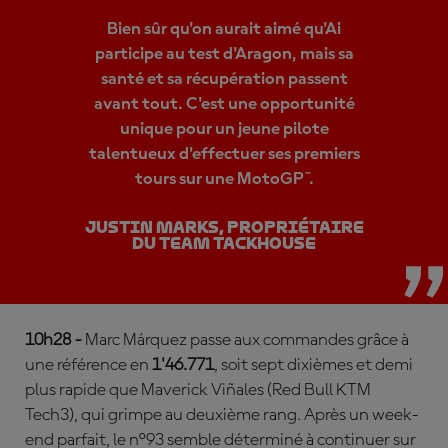
Bien sûr qu'on aurait aimé qu'Ai
participe au test d'Aragon, mais sa
santé et sa récupération passent
avant tout. C'est une opportunité
unique pour un jeune pilote
talentueux d'effectuer ses premiers
tours sur une MotoGP™.
Justin Marks, propriétaire
du team Tackhouse
10h28 -
Marc Márquez passe aux commandes grâce à
une référence en
1'46.771
, soit sept dixièmes et demi
plus rapide que Maverick Viñales (Red Bull KTM
Tech3), qui grimpe au deuxième rang. Après un week-
end parfait, le n°93 semble déterminé à continuer sur