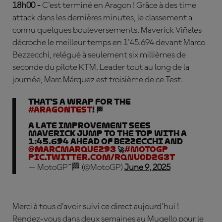
18h00 -
C'est terminé en Aragon ! Grâce à des time
attack dans les dernières minutes, le classement a
connu quelques bouleversements. Maverick Viñales
décroche le meilleur temps en 1'45.694 devant Marco
Bezzecchi, relégué à seulement six millièmes de
seconde du pilote KTM. Leader tout au long de la
journée, Marc Márquez est troisième de ce Test.
That's a wrap for the
#AragonTest
! 🏁
A late improvement sees
Maverick jump to the top with a
1:45.694 ahead of Bezzecchi and
@marcmarquez93
🚀
#MotoGP
pic.twitter.com/RQNu0d2g3t
— MotoGP™🏁 (@MotoGP)
June 9, 2025
Merci à tous d'avoir suivi ce direct aujourd'hui !
Rendez-vous dans deux semaines au Mugello pour le