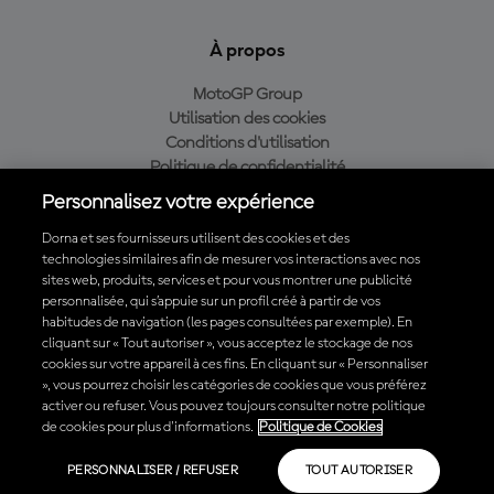
À propos
MotoGP Group
Utilisation des cookies
Conditions d'utilisation
Politique de confidentialité
Politique d’achat
Personnalisez votre expérience
Dorna et ses fournisseurs utilisent des cookies et des
technologies similaires afin de mesurer vos interactions avec nos
sites web, produits, services et pour vous montrer une publicité
Télécharger l'appli officielle du MotoGP™
personnalisée, qui s’appuie sur un profil créé à partir de vos
habitudes de navigation (les pages consultées par exemple). En
cliquant sur « Tout autoriser », vous acceptez le stockage de nos
cookies sur votre appareil à ces fins. En cliquant sur « Personnaliser
», vous pourrez choisir les catégories de cookies que vous préférez
© 2026 MotoGP Sports Entertainment Group. Tous droits réservés.
activer ou refuser. Vous pouvez toujours consulter notre politique
Toutes les marques déposées sont la propriété de leurs détenteurs
de cookies pour plus d'informations.
Politique de Cookies
respectifs.
PERSONNALISER / REFUSER
TOUT AUTORISER