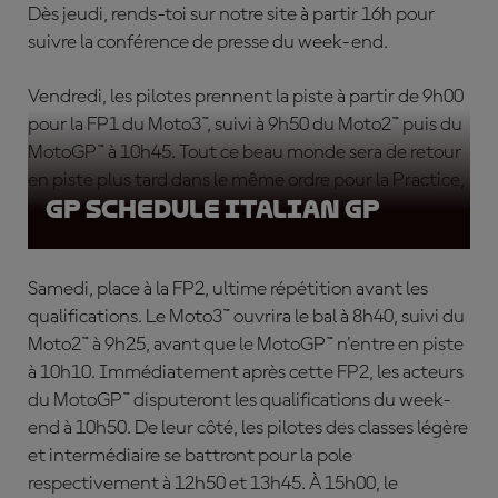
Dès jeudi, rends-toi sur notre site à partir 16h pour
suivre la conférence de presse du week-end.
Vendredi, les pilotes prennent la piste à partir de 9h00
pour la FP1 du Moto3™, suivi à 9h50 du Moto2™ puis du
MotoGP™ à 10h45. Tout ce beau monde sera de retour
en piste plus tard dans le même ordre pour la Practice,
GP Schedule Italian GP
respectivement à 13h15, 14h05 et 15h00.
Samedi, place à la FP2, ultime répétition avant les
qualifications. Le Moto3™ ouvrira le bal à 8h40, suivi du
Moto2™ à 9h25, avant que le MotoGP™ n'entre en piste
à 10h10. Immédiatement après cette FP2, les acteurs
du MotoGP™ disputeront les qualifications du week-
end à 10h50. De leur côté, les pilotes des classes légère
et intermédiaire se battront pour la pole
respectivement à 12h50 et 13h45. À 15h00, le