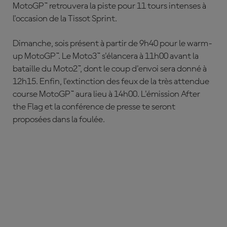
MotoGP™ retrouvera la piste pour 11 tours intenses à
l'occasion de la Tissot Sprint.
Dimanche, sois présent à partir de 9h40 pour le warm-
up MotoGP™. Le Moto3™ s'élancera à 11h00 avant la
bataille du Moto2™, dont le coup d'envoi sera donné à
12h15. Enfin, l'extinction des feux de la très attendue
course MotoGP™ aura lieu à 14h00. L'émission After
the Flag et la conférence de presse te seront
proposées dans la foulée.